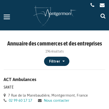
Gestion des traceurs
Aller
Al
à
à
la
la
navigation
re
Annuaire des commerces et des entreprises
196 résultats
Filtrer
ACT Ambulances
SANTÉ
7 Rue de la Marebaudière, Montgermont, France
02 99 60 17 17
Nous contacter