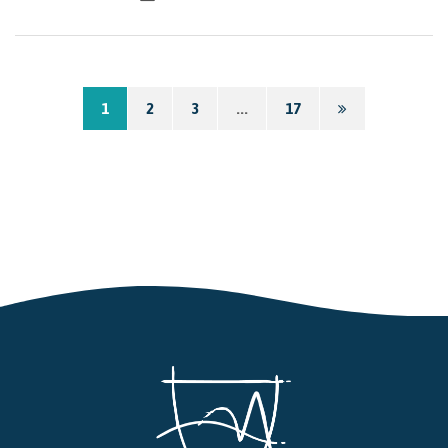
Page
1
2
3
...
17
suivante