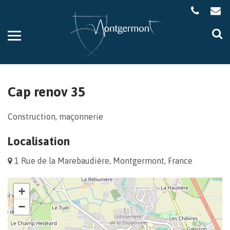
Gestion des traceurs
Aller
Al
à
à
la
la
navigation
re
Cap renov 35
Construction, maçonnerie
Localisation
1 Rue de la Marebaudière, Montgermont, France
+
−