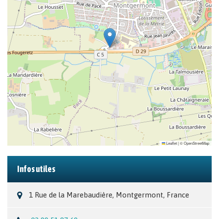
Leaflet
|
©
OpenStreetMap
Infos utiles
1 Rue de la Marebaudière, Montgermont, France