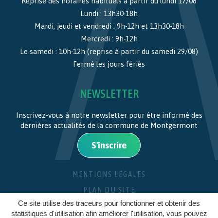
Reprise des horaires habituels à partir du lundi 17/08
Lundi : 13h30-18h
Mardi, jeudi et vendredi : 9h-12h et 13h30-18h
Mercredi : 9h-12h
Le samedi : 10h-12h (reprise à partir du samedi 29/08)
Fermé les jours fériés
NEWSLETTER
Inscrivez-vous à notre newsletter pour être informé des
dernières actualités de la commune de Montgermont
S'inscrire
MENTIONS LÉGALES
PLAN DU SITE
Ce site utilise des traceurs pour fonctionner et obtenir des
CRÉDITS
statistiques d'utilisation afin améliorer l'utilisation, vous pouvez