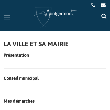
Gestion des traceurs
Aller
Al
à
à
la
la
navigation
re
LA VILLE ET SA MAIRIE
Présentation
Conseil municipal
Mes démarches