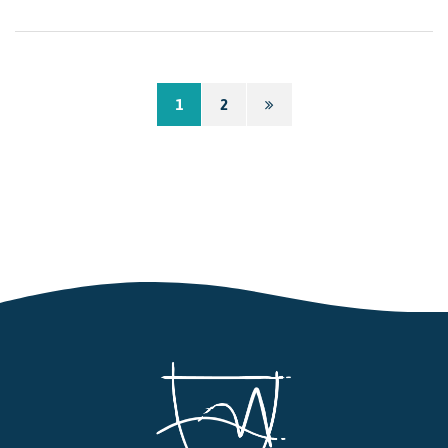
Page
1
2
suivante