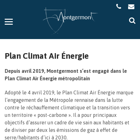
Gestion des traceurs
Aller
Al
à
à
la
la
navigation
re
Plan Climat Air Énergie
Depuis avril 2019, Montgermont s’est engagé dans le
Plan Climat Air Énergie métropolitain
Adopté le 4 avril 2019, le Plan Climat Air Énergie marque
l’engagement de la Métropole rennaise dans la lutte
contre le réchauffement climatique et la transition vers
un territoire « post-carbone ». Il a pour principaux
objectifs d’assurer un cadre de vie sain aux habitants et
de diviser par deux les émissions de gaz à effet de
serre/habitants d’ici à 2030.