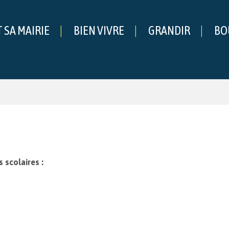
T SA MAIRIE
BIEN VIVRE
GRANDIR
BO
che
 scolaires :