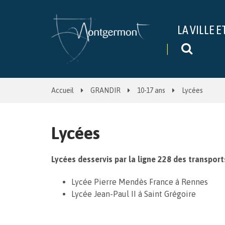
Gestion des traceurs
LA VILLE E
Recher
Accueil
GRANDIR
10-17 ans
Lycées
Lycées
Lycées desservis par la ligne 228 des transports
Lycée Pierre Mendès France à Rennes
Lycée Jean-Paul II à Saint Grégoire