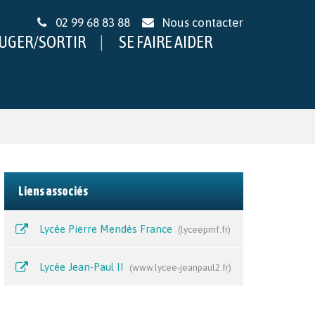
02 99 68 83 88
Nous contacter
UGER/SORTIR
SE FAIRE AIDER
Liens associés
Lycée Pierre Mendès France
lyceepmf.fr
Lycée Jean-Paul II
www.lycee-jeanpaul2.fr