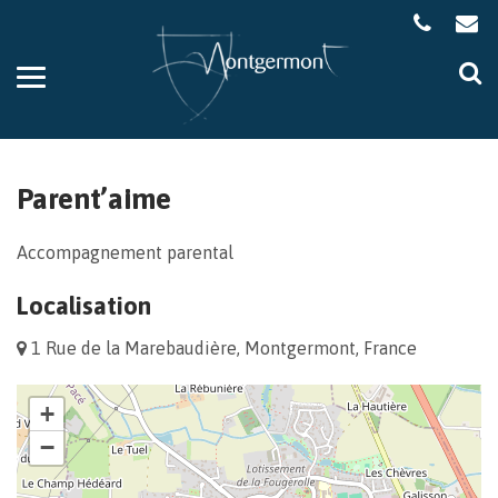
Gestion des traceurs
Aller
Al
à
à
la
la
navigation
re
Parent’aime
Accompagnement parental
Localisation
1 Rue de la Marebaudière, Montgermont, France
+
−