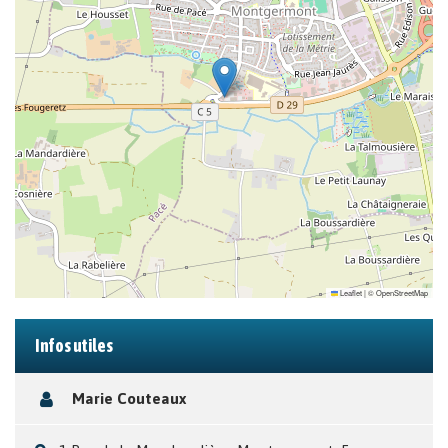
Leaflet
|
©
OpenStreetMap
Infos utiles
Marie Couteaux