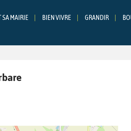
T SA MAIRIE
BIEN VIVRE
GRANDIR
BO
che
rbare