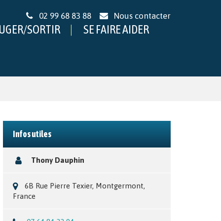
02 99 68 83 88
Nous contacter
UGER/SORTIR
SE FAIRE AIDER
Infos utiles
Thony Dauphin
6B Rue Pierre Texier, Montgermont,
France