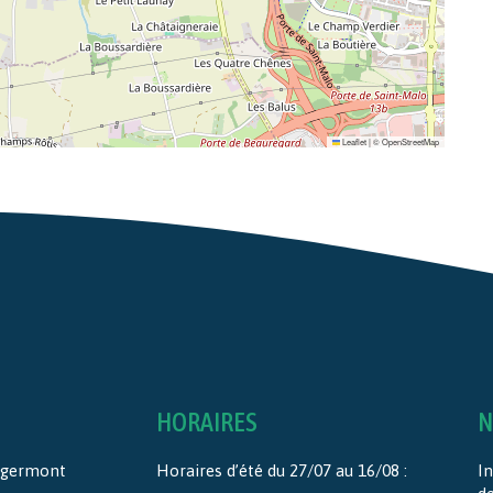
Leaflet
|
©
OpenStreetMap
HORAIRES
N
ntgermont
Horaires d’été du 27/07 au 16/08 :
In