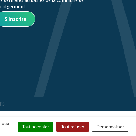
es dernières actualités de la commune de
ontgermont
S'inscrire
TS
x que
Tout accepter
Tout refuser
Personnaliser