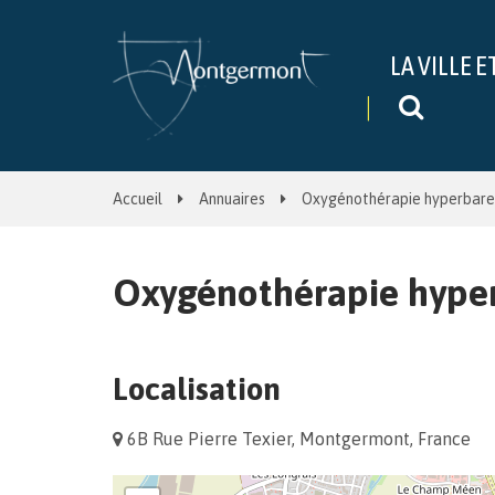
Gestion des traceurs
LA VILLE E
Recher
Accueil
Annuaires
Oxygénothérapie hyperbare
Oxygénothérapie hype
Localisation
6B Rue Pierre Texier, Montgermont, France