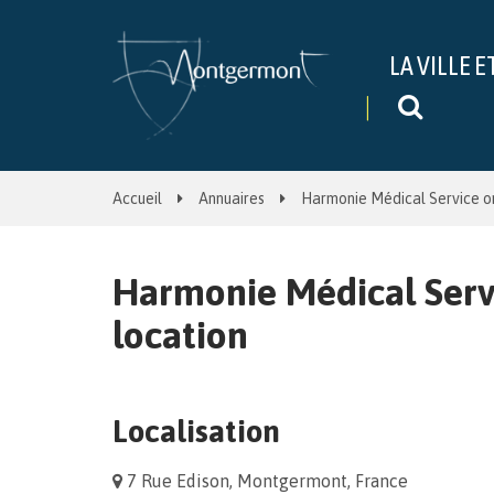
Gestion des traceurs
LA VILLE E
Recher
Accueil
Annuaires
Harmonie Médical Service or
Harmonie Médical Servi
location
Localisation
7 Rue Edison, Montgermont, France