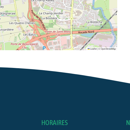
Leaflet
|
©
OpenStreetMap
HORAIRES
N