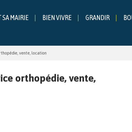
T SA MAIRIE
BIEN VIVRE
GRANDIR
BO
che
thopédie, vente, location
ce orthopédie, vente,