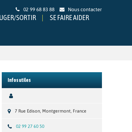
02 99 68 83 88
Nous contacter
UGER/SORTIR
SE FAIRE AIDER
Infos utiles
7 Rue Edison, Montgermont, France
02 99 27 60 50