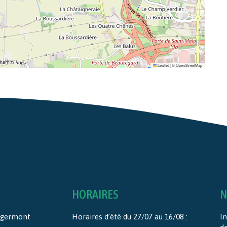
Leaflet
|
©
OpenStreetMap
HORAIRES
N
ntgermont
Horaires d’été du 27/07 au 16/08 :
In