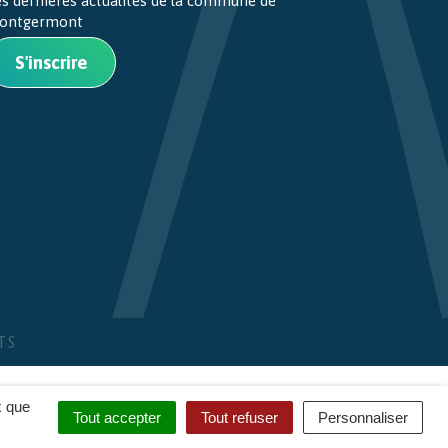
es dernières actualités de la commune de
ontgermont
S'inscrire
TS
x que
Tout accepter
Tout refuser
Personnaliser