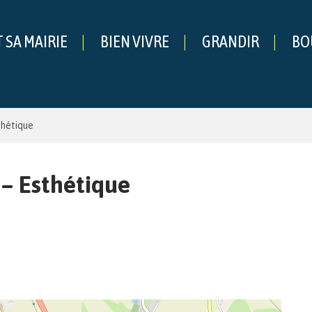
T SA MAIRIE
BIEN VIVRE
GRANDIR
BO
che
thétique
 – Esthétique