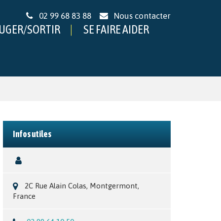
02 99 68 83 88
Nous contacter
UGER/SORTIR
SE FAIRE AIDER
Infos utiles
2C Rue Alain Colas, Montgermont,
France