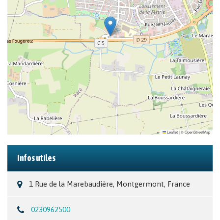
Leaflet
|
©
OpenStreetMap
Infos utiles
1 Rue de la Marebaudière, Montgermont, France
0230962500