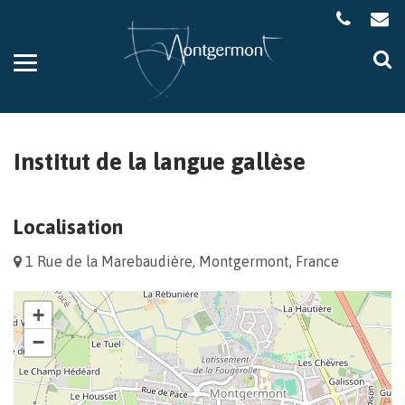
Gestion des traceurs
Aller
Al
à
à
la
la
navigation
re
Institut de la langue gallèse
Localisation
1 Rue de la Marebaudière, Montgermont, France
+
−