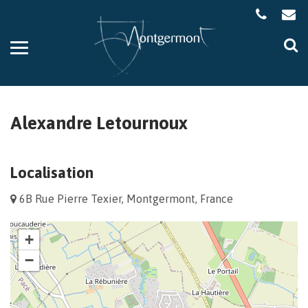
Gestion des traceurs
Aller
Al
à
à
la
la
navigation
re
Alexandre Letournoux
Localisation
6B Rue Pierre Texier, Montgermont, France
+
−