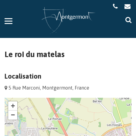
Gestion des traceurs
Aller
Al
à
à
la
la
navigation
re
Le roi du matelas
Localisation
5 Rue Marconi, Montgermont, France
+
−