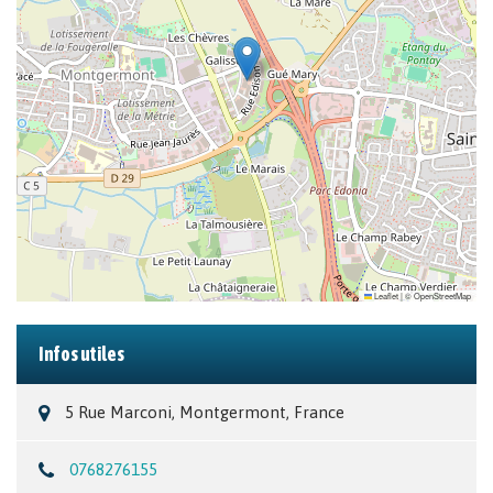
Leaflet
|
©
OpenStreetMap
Infos utiles
5 Rue Marconi, Montgermont, France
0768276155