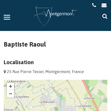
Gestion des traceurs
Aller
Al
à
à
la
la
navigation
re
Baptiste Raoul
Localisation
25 Rue Pierre Texier, Montgermont, France
+
−