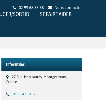
02 99 68 83 88
Nous contacter
UGER/SORTIR
SE FAIRE AIDER
Infos utiles
27 Rue Jean Jaurès, Montgermont,
France
06 63 42 10 87