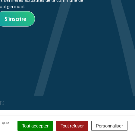
es dernières actualités de la commune de
ontgermont
S'inscrire
TS
x que
Tout accepter
Tout refuser
Personnaliser