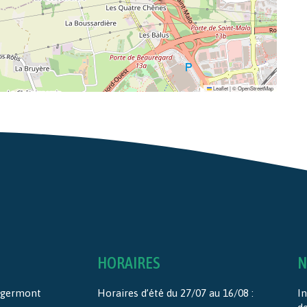
Leaflet
|
©
OpenStreetMap
HORAIRES
N
ntgermont
Horaires d’été du 27/07 au 16/08 :
In