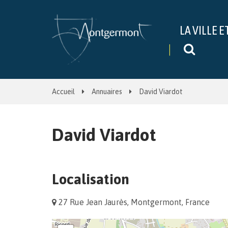
Gestion des traceurs
LA VILLE E
Recher
Accueil
Annuaires
David Viardot
David Viardot
Localisation
27 Rue Jean Jaurès, Montgermont, France