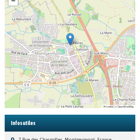
−
Leaflet
|
©
OpenStreetMap
Infos utiles
7 Rue des Charmilles, Montgermont, France