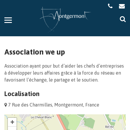
Gestion des traceurs
Aller
Al
à
à
la
la
navigation
re
Association we up
Association ayant pour but d’aider les chefs d’entreprises
à développer leurs affaires grâce à la force du réseau en
favorisant l’échange, le partage et le soutien.
Localisation
7 Rue des Charmilles, Montgermont, France
+