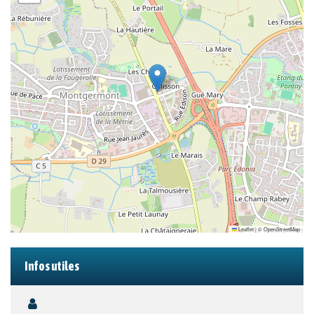
Leaflet
|
©
OpenStreetMap
Infos utiles