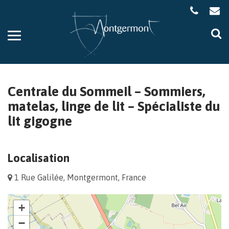
Gestion des traceurs
Aller
Al
à
à
la
la
navigation
re
Centrale du Sommeil – Sommiers,
matelas, linge de lit – Spécialiste du
lit gigogne
Localisation
1 Rue Galilée, Montgermont, France
+
−