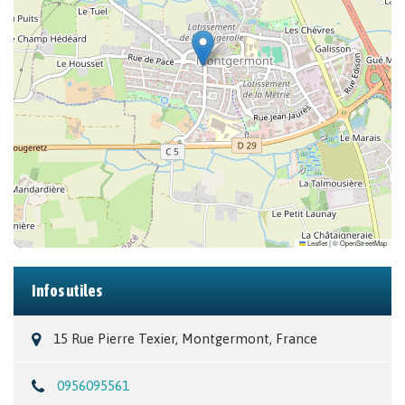
Leaflet
|
©
OpenStreetMap
Infos utiles
15 Rue Pierre Texier, Montgermont, France
0956095561