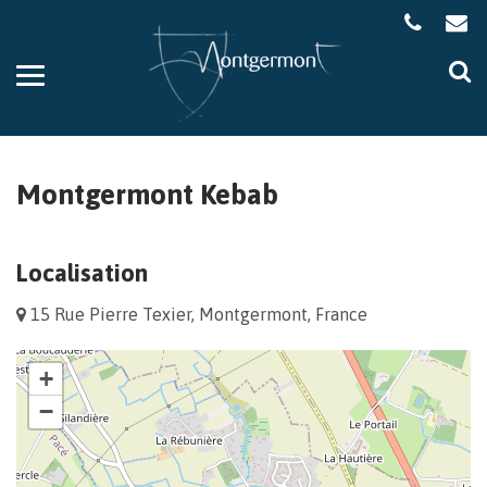
Gestion des traceurs
Aller
Al
à
à
la
la
navigation
re
Montgermont Kebab
Localisation
15 Rue Pierre Texier, Montgermont, France
+
−