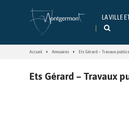
Gestion des traceurs
LA VILLE E
Recher
Accueil
Annuaires
Ets Gérard – Travaux public
Ets Gérard – Travaux pu