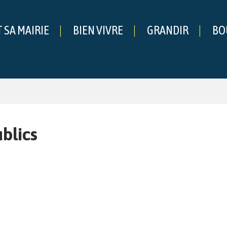
T SA MAIRIE
BIEN VIVRE
GRANDIR
BO
che
s
blics