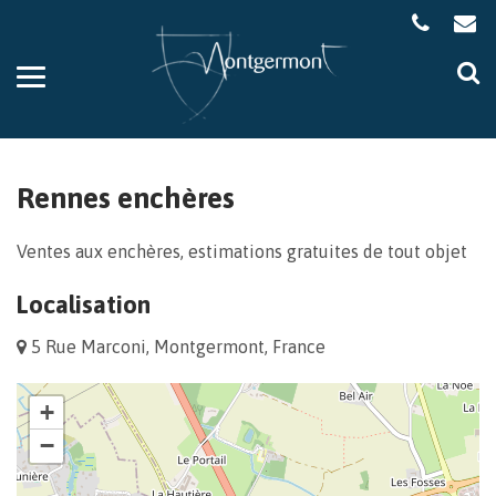
Gestion des traceurs
Aller
Al
à
à
la
la
navigation
re
Rennes enchères
Ventes aux enchères, estimations gratuites de tout objet
Localisation
5 Rue Marconi, Montgermont, France
+
−