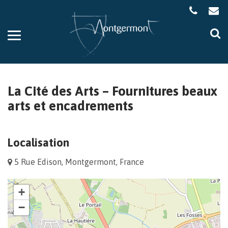
Gestion des traceurs
Aller
Al
à
à
la
la
navigation
re
La Cité des Arts – Fournitures beaux
arts et encadrements
Localisation
5 Rue Edison, Montgermont, France
+
−