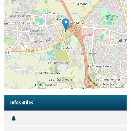
Leaflet
|
©
OpenStreetMap
Infos utiles