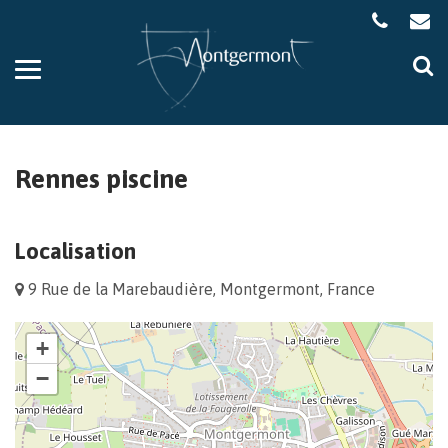
Gestion des traceurs
Aller
Al
à
à
la
la
navigation
re
Rennes piscine
Localisation
9 Rue de la Marebaudière, Montgermont, France
+
−