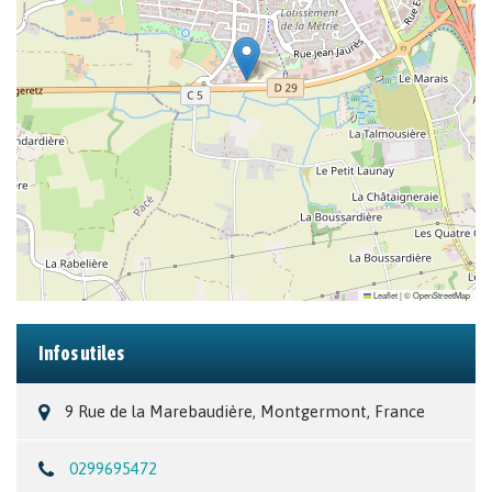
Leaflet
|
©
OpenStreetMap
Infos utiles
9 Rue de la Marebaudière, Montgermont, France
0299695472