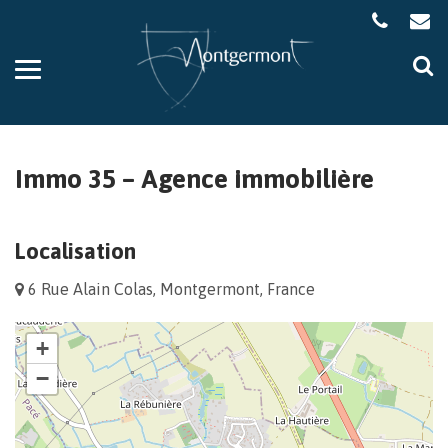
Gestion des traceurs
Aller
Al
à
à
la
la
navigation
re
Immo 35 – Agence immobilière
Localisation
6 Rue Alain Colas, Montgermont, France
+
−