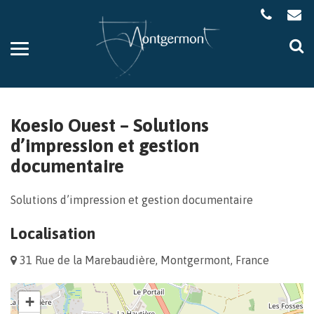
Gestion des traceurs
Aller
Al
à
à
la
la
navigation
re
Koesio Ouest – Solutions
d’impression et gestion
documentaire
Solutions d’impression et gestion documentaire
Localisation
31 Rue de la Marebaudière, Montgermont, France
+