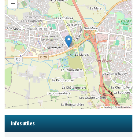
−
Leaflet
|
©
OpenStreetMap
Infos utiles