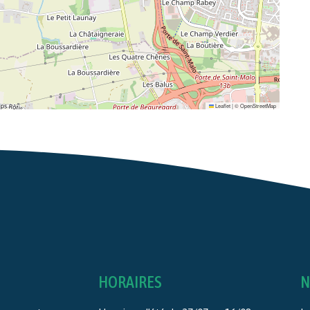
Leaflet
|
©
OpenStreetMap
HORAIRES
N