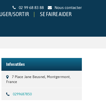
02 99 68 83 88
Nous contacter
UGER/SORTIR
SE FAIRE AIDER
Infos utiles
7 Place Jane Beusnel, Montgermont,
France
0299687850