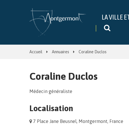
Gestion des traceurs
LA VILLE E
Recher
Accueil
Annuaires
Coraline Duclos
Coraline Duclos
Médecin généraliste
Localisation
7 Place Jane Beusnel, Montgermont, France