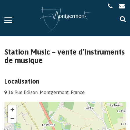
Gestion des traceurs
Aller
Al
à
à
la
la
navigation
re
Station Music – vente d’instruments
de musique
Localisation
16 Rue Edison, Montgermont, France
+
−