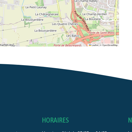
Leaflet
|
©
OpenStreetMap
HORAIRES
N