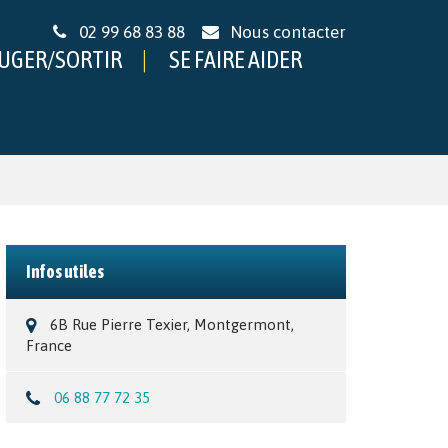
02 99 68 83 88
Nous contacter
UGER/SORTIR
SE FAIRE AIDER
Infos utiles
6B Rue Pierre Texier, Montgermont,
France
06 88 77 72 35