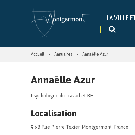
Gestion des traceurs
LA VILLE E
Recher
Accueil
Annuaires
Annaëlle Azur
Annaëlle Azur
Psychologue du travail et RH
Localisation
6B Rue Pierre Texier, Montgermont, France