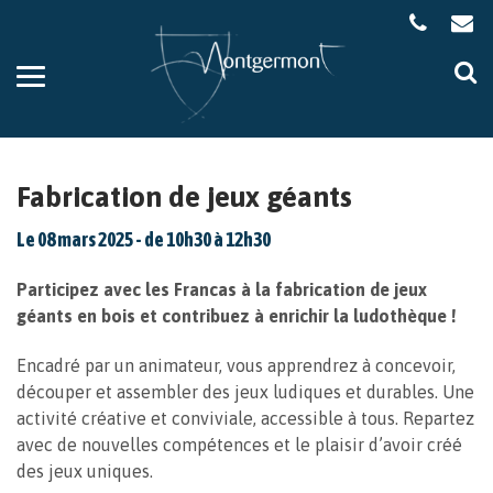
Gestion des traceurs
Aller
Al
à
à
la
la
navigation
re
Fabrication de jeux géants
Le
08
mars
2025
- de 10h30 à 12h30
Participez avec les Francas à la fabrication de jeux
géants en bois et contribuez à enrichir la ludothèque !
Encadré par un animateur, vous apprendrez à concevoir,
découper et assembler des jeux ludiques et durables. Une
activité créative et conviviale, accessible à tous. Repartez
avec de nouvelles compétences et le plaisir d’avoir créé
des jeux uniques.