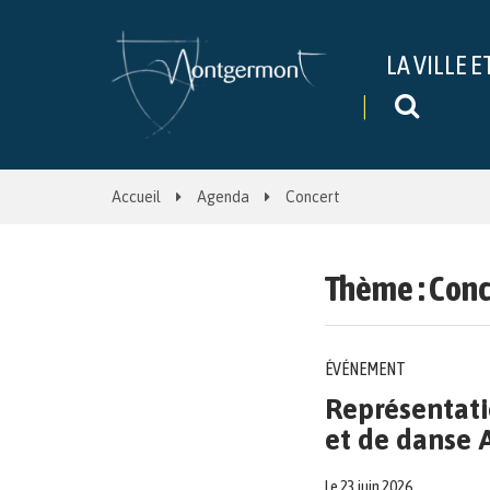
Gestion des traceurs
LA VILLE E
Recher
Accueil
Agenda
Concert
Thème :
Conc
ÉVÉNEMENT
Représentati
et de danse 
Le
23
juin
2026