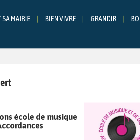
T SA MAIRIE
BIEN VIVRE
GRANDIR
BO
che
ert
ons école de musique
Accordances