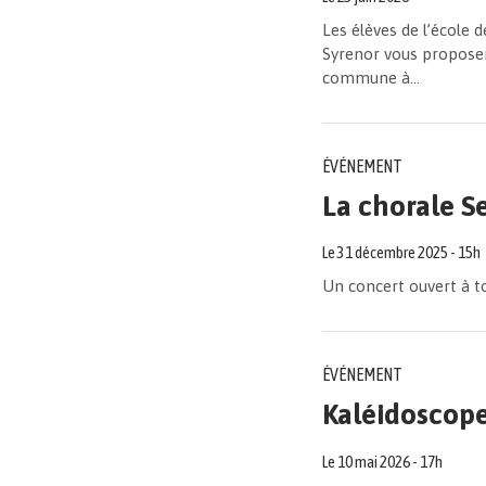
Les élèves de l’école
Syrenor vous proposen
commune à...
ÉVÉNEMENT
La chorale S
Le
31
décembre
2025
- 15h
Un concert ouvert à t
ÉVÉNEMENT
Kaléidoscop
Le
10
mai
2026
- 17h