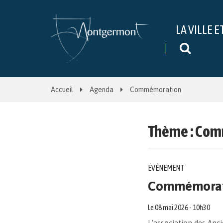
Gestion des traceurs
LA VILLE E
Recher
Accueil
Agenda
Commémoration
Thème :
Com
ÉVÉNEMENT
Commémorati
Le
08
mai
2026
- 10h30
L’association des Anc