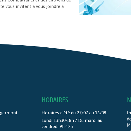
ité vous invitent à vous joindre à...
HORAIRES
N
ntgermont
Horaires d’été du 27/07 au 16/08 :
In
d
Lundi 13h30-18h / Du mardi au
M
vendredi 9h-12h