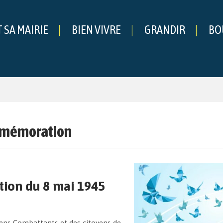
T SA MAIRIE
BIEN VIVRE
GRANDIR
BO
che
mémoration
on du 8 mai 1945
iens Combattants et des citoyens de