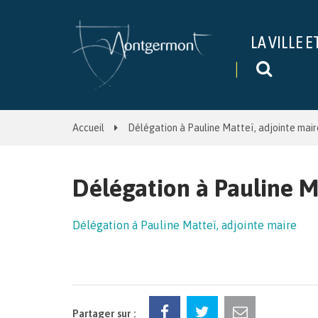
Gestion des traceurs
LA VILLE E
Recher
Accueil
Délégation à Pauline Matteï, adjointe mair
Délégation à Pauline M
Délégation à Pauline Matteï, adjointe maire
Partager sur :