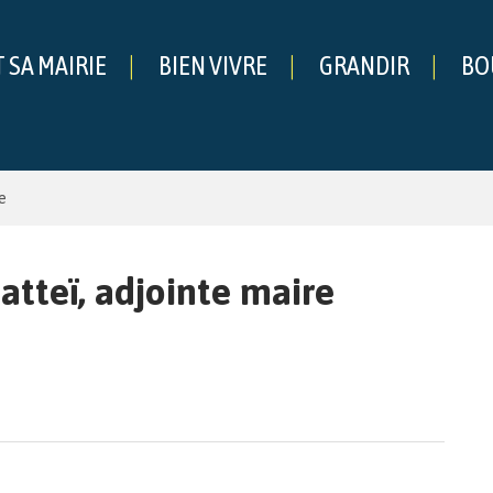
T SA MAIRIE
BIEN VIVRE
GRANDIR
BO
che
e
atteï, adjointe maire