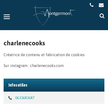
Gestion des traceurs
Aller
Al
à
à
la
la
navigation
re
charlenecooks
Créatrice de contenu et fabrication de cookies
Sur instagram : charlenecooks.com
Infos utiles
0633683687