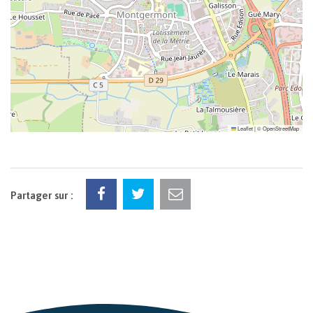
Leaflet
|
©
OpenStreetMap
Partager sur :