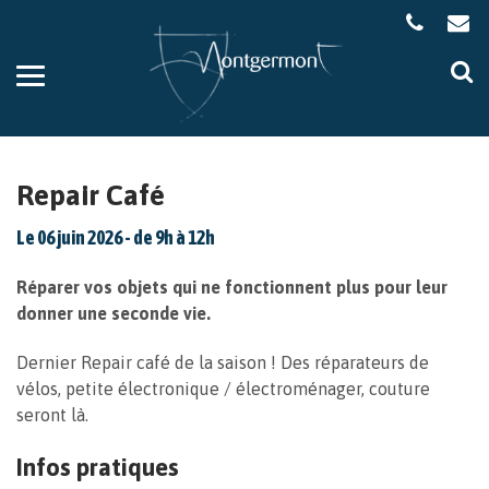
Gestion des traceurs
Aller
Al
à
à
la
la
navigation
re
Repair Café
Le
06
juin
2026
- de 9h à 12h
Réparer vos objets qui ne fonctionnent plus pour leur
donner une seconde vie.
Dernier Repair café de la saison ! Des réparateurs de
vélos, petite électronique / électroménager, couture
seront là.
Infos pratiques