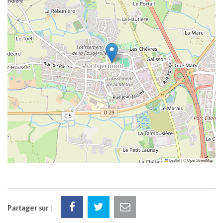
Leaflet
|
©
OpenStreetMap
Partager sur :