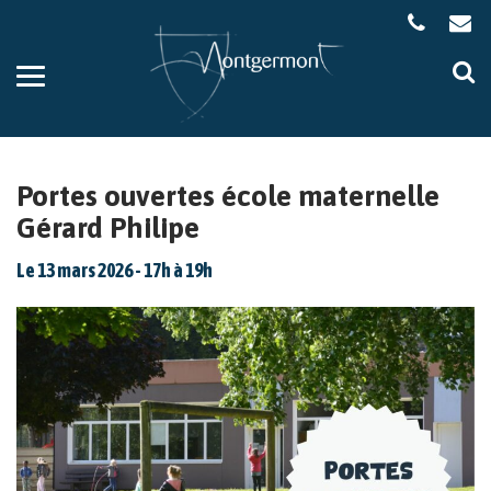
Gestion des traceurs
Aller
Al
à
à
la
la
navigation
re
Portes ouvertes école maternelle
Gérard Philipe
Le
13
mars
2026
- 17h à 19h