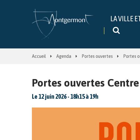
Gestion des traceurs
LA VILLE E
Recher
Accueil
Agenda
Portes ouvertes
Portes o
Portes ouvertes Centre 
Le
12
juin
2026
- 18h15 à 19h