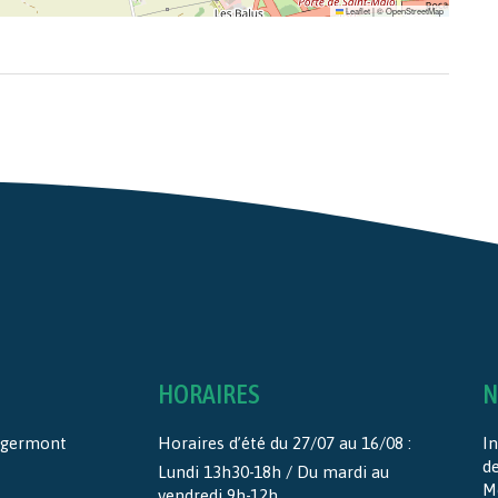
Leaflet
|
©
OpenStreetMap
HORAIRES
N
ntgermont
Horaires d’été du 27/07 au 16/08 :
In
d
Lundi 13h30-18h / Du mardi au
M
vendredi 9h-12h