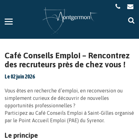
Gestion des traceurs
Aller
Al
à
à
la
la
navigation
re
Café Conseils Emploi – Rencontrez
des recruteurs près de chez vous !
Le
02
juin
2026
Vous êtes en recherche d’emploi, en reconversion ou
simplement curieux de découvrir de nouvelles
opportunités professionnelles ?
Participez au Café Conseils Emploi à Saint-Gilles organisé
par le Point Accueil Emploi (PAE) du Syrenor.
Le principe