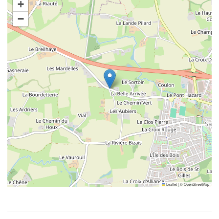
+
−
Leaflet
|
©
OpenStreetMap