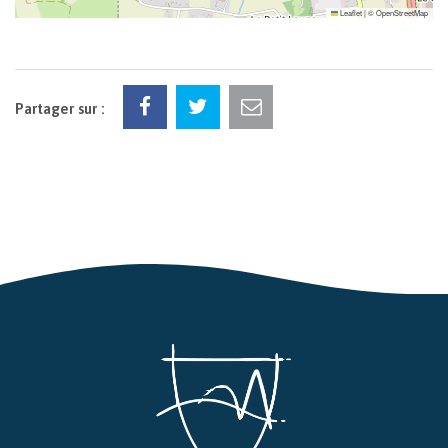
Leaflet
|
©
OpenStreetMap
Partager sur :