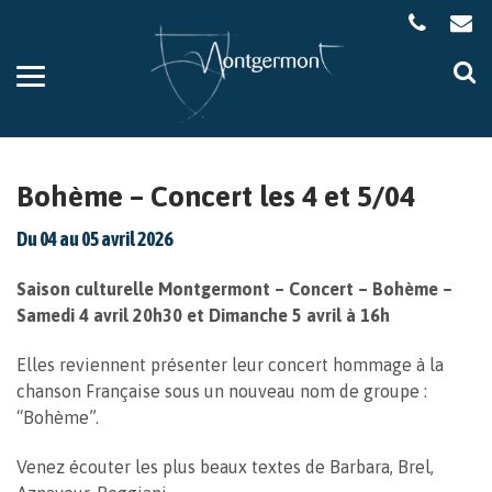
Gestion des traceurs
Aller
Al
à
à
la
la
navigation
re
Bohème – Concert les 4 et 5/04
Du
04
au
05
avril
2026
Saison culturelle Montgermont – Concert – Bohème –
Samedi 4 avril 20h30 et Dimanche 5 avril à 16h
Elles reviennent présenter leur concert hommage à la
chanson Française sous un nouveau nom de groupe :
“Bohème”.
Venez écouter les plus beaux textes de Barbara, Brel,