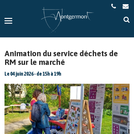
Gestion des traceurs
Aller
Al
à
à
la
la
navigation
re
Animation du service déchets de
RM sur le marché
Le
04
juin
2026
- de 15h à 19h