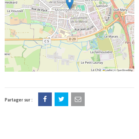
Leaflet
|
©
OpenStreetMap
Partager sur :