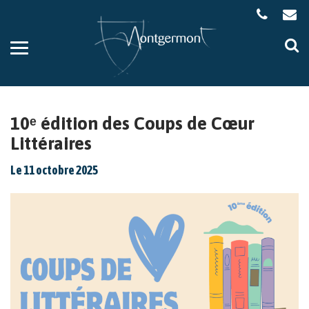
Gestion des traceurs
Aller
Al
à
à
la
la
navigation
re
10ᵉ édition des Coups de Cœur
Littéraires
Le
11
octobre
2025