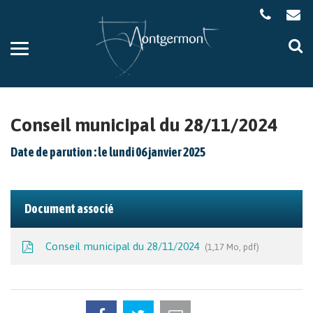
Gestion des traceurs
Aller
Al
à
à
la
la
navigation
re
Conseil municipal du 28/11/2024
Date de parution : le lundi 06 janvier 2025
Document associé
Conseil municipal du 28/11/2024
1,17 Mo, pdf