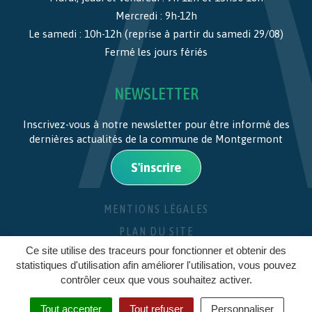
Mercredi : 9h-12h
Le samedi : 10h-12h (reprise à partir du samedi 29/08)
Fermé les jours fériés
NEWSLETTER
Inscrivez-vous à notre newsletter pour être informé des
dernières actualités de la commune de Montgermont
S'inscrire
MENTIONS LÉGALES
PLAN DU SITE
Ce site utilise des traceurs pour fonctionner et obtenir des
CRÉDITS
statistiques d'utilisation afin améliorer l'utilisation, vous pouvez
contrôler ceux que vous souhaitez activer.
Tout accepter
Tout refuser
Personnaliser