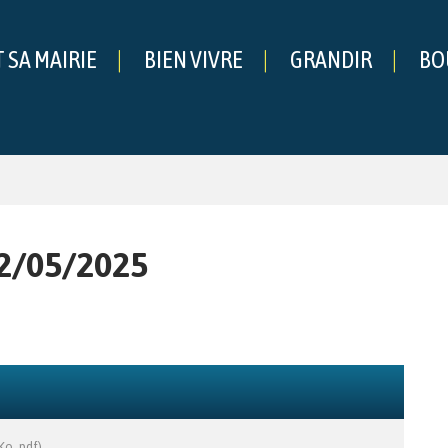
T SA MAIRIE
BIEN VIVRE
GRANDIR
BO
che
22/05/2025
Ko, pdf