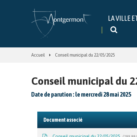
Gestion des traceurs
LA VILLE E
Recher
Accueil
Conseil municipal du 22/05/2025
Conseil municipal du 
Date de parution : le mercredi 28 mai 2025
Document associé
Conseil municipal du 22/05/2025
289,88 