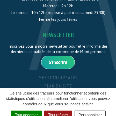
Mercredi : 9h-12h
Le samedi : 10h-12h (reprise à partir du samedi 29/08)
Fermé les jours fériés
NEWSLETTER
Inscrivez-vous à notre newsletter pour être informé des
dernières actualités de la commune de Montgermont
S'inscrire
MENTIONS LÉGALES
PLAN DU SITE
Ce site utilise des traceurs pour fonctionner et obtenir des
CRÉDITS
statistiques d'utilisation afin améliorer l'utilisation, vous pouvez
contrôler ceux que vous souhaitez activer.
Tout accepter
Tout refuser
Personnaliser