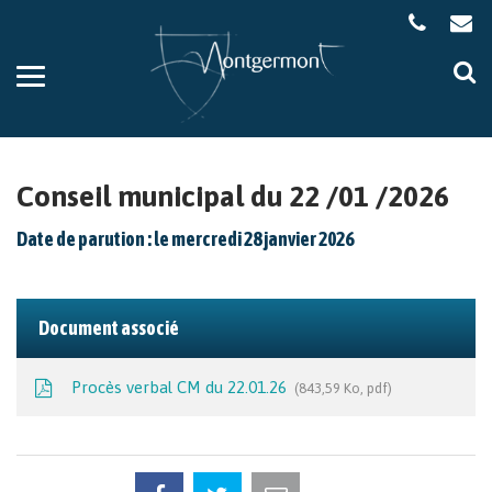
Gestion des traceurs
Aller
Al
à
à
la
la
navigation
re
Conseil municipal du 22 /01 /2026
Date de parution : le mercredi 28 janvier 2026
Document associé
Procès verbal CM du 22.01.26
843,59 Ko, pdf