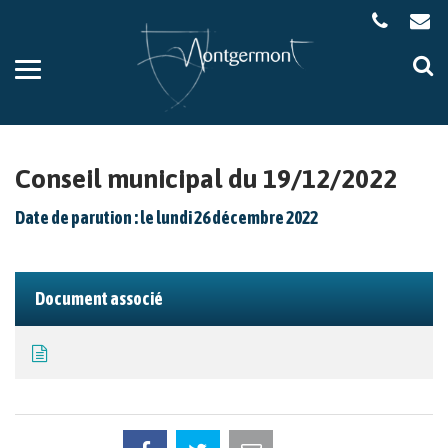
Gestion des traceurs
Aller
Al
à
à
la
la
navigation
re
Conseil municipal du 19/12/2022
Date de parution : le lundi 26 décembre 2022
Document associé