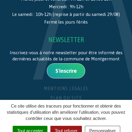
Mercredi : 9h-12h
Le samedi : 10h-12h (reprise à partir du samedi 29/08)
Fermé les jours fériés
NEWSLETTER
Inscrivez-vous à notre newsletter pour être informé des
dernières actualités de la commune de Montgermont
S'inscrire
MENTIONS LÉGALES
PLAN DU SITE
Ce site utilise des traceurs pour fonctionner et obtenir des
CRÉDITS
statistiques d'utilisation afin améliorer l'utilisation, vous pouvez
contrôler ceux que vous souhaitez activer.
Tout accepter
Tout refuser
Personnaliser