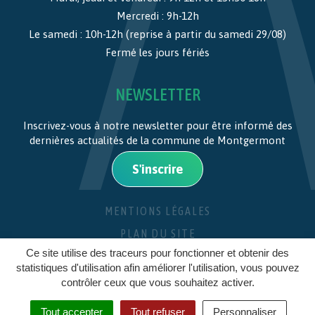
Mercredi : 9h-12h
Le samedi : 10h-12h (reprise à partir du samedi 29/08)
Fermé les jours fériés
NEWSLETTER
Inscrivez-vous à notre newsletter pour être informé des
dernières actualités de la commune de Montgermont
S'inscrire
MENTIONS LÉGALES
PLAN DU SITE
Ce site utilise des traceurs pour fonctionner et obtenir des
CRÉDITS
statistiques d'utilisation afin améliorer l'utilisation, vous pouvez
contrôler ceux que vous souhaitez activer.
Tout accepter
Tout refuser
Personnaliser