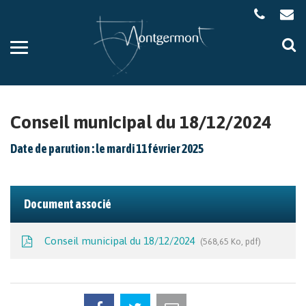
Gestion des traceurs
Aller
Al
à
à
la
la
navigation
re
Conseil municipal du 18/12/2024
Date de parution : le mardi 11 février 2025
Document associé
Conseil municipal du 18/12/2024
568,65 Ko, pdf