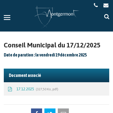
Gestion des traceurs
Aller
Al
à
à
la
la
navigation
re
Conseil Municipal du 17/12/2025
Date de parution : le vendredi 19 décembre 2025
Document associé
17.12.2025
327,50 Ko, pdf