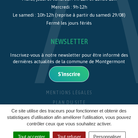
Mercredi : 9h-12h
Le samedi : 10h-12h (reprise à partir du samedi 29/08)
Fermé les jours fériés
NEWSLETTER
Inscrivez-vous à notre newsletter pour être informé des
dernières actualités de la commune de Montgermont
S'inscrire
MENTIONS LÉGALES
PLAN DU SITE
Ce site utilise des traceurs pour fonctionner et obtenir des
CRÉDITS
statistiques d'utilisation afin améliorer l'utilisation, vous pouvez
contrôler ceux que vous souhaitez activer.
Tout accepter
Tout refuser
Personnaliser