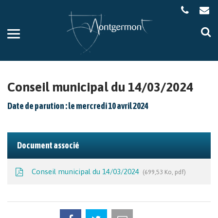
Gestion des traceurs
Aller
Al
à
à
la
la
navigation
re
Conseil municipal du 14/03/2024
Date de parution : le mercredi 10 avril 2024
Document associé
Conseil municipal du 14/03/2024
699,53 Ko, pdf