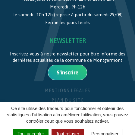
Mercredi : 9h-12h
Le samedi : 10h-12h (reprise à partir du samedi 29/08)
Fermé les jours fériés
NEWSLETTER
Inscrivez-vous à notre newsletter pour être informé des
dernières actualités de la commune de Montgermont
S'inscrire
MENTIONS LÉGALES
PLAN DU SITE
Ce site utilise des traceurs pour fonctionner et obtenir des
CRÉDITS
statistiques d'utilisation afin améliorer l'utilisation, vous pouvez
contrôler ceux que vous souhaitez activer.
Tout accepter
Tout refuser
Personnaliser