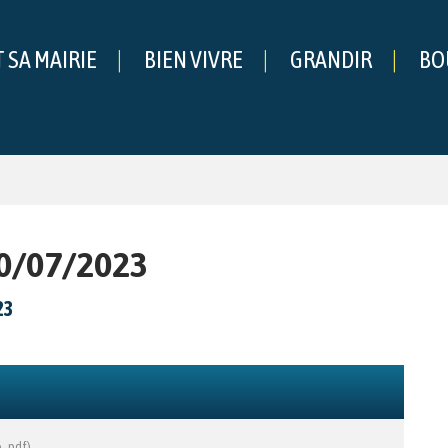
T SA MAIRIE
BIEN VIVRE
GRANDIR
BO
che
10/07/2023
23
, pdf