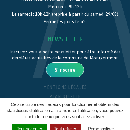
Mercredi : 9h-12h
Le samedi : 10h-12h (reprise à partir du samedi 29/08)
Fermé les jours fériés
NEWSLETTER
Inscrivez-vous à notre newsletter pour être informé des
dernières actualités de la commune de Montgermont
S'inscrire
MENTIONS LÉGALES
PLAN DU SITE
Ce site utilise des traceurs pour fonctionner et obtenir des
CRÉDITS
statistiques d'utilisation afin améliorer l'utilisation, vous pouvez
contrôler ceux que vous souhaitez activer.
Tout accepter
Tout refuser
Personnaliser