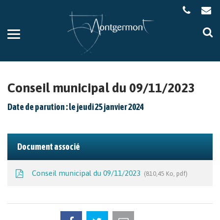
Gestion des traceurs
Aller
Al
à
à
la
la
navigation
re
Conseil municipal du 09/11/2023
Date de parution : le jeudi 25 janvier 2024
Document associé
Conseil municipal du 09/11/2023
810,45 Ko, pdf