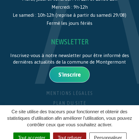
Mercredi : 9h-12h
Le samedi : 10h-12h (reprise à partir du samedi 29/08)
Fermé les jours fériés
NEWSLETTER
Inscrivez-vous à notre newsletter pour être informé des
dernières actualités de la commune de Montgermont
S'inscrire
MENTIONS LÉGALES
PLAN DU SITE
Ce site utilise des traceurs pour fonctionner et obtenir des
CRÉDITS
statistiques d'utilisation afin améliorer l'utilisation, vous pouvez
contrôler ceux que vous souhaitez activer.
Tout accepter
Tout refuser
Personnaliser