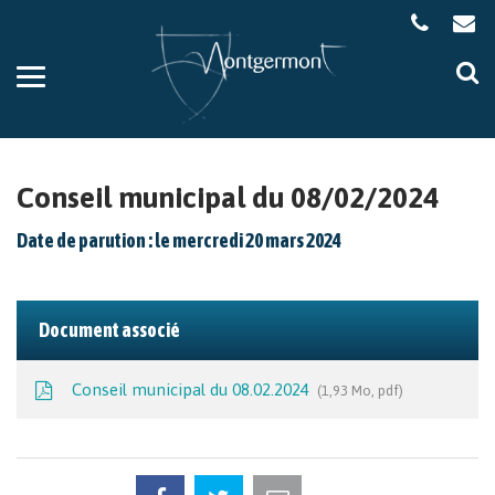
Gestion des traceurs
Aller
Al
à
à
la
la
navigation
re
Conseil municipal du 08/02/2024
Date de parution : le mercredi 20 mars 2024
Document associé
Conseil municipal du 08.02.2024
1,93 Mo, pdf